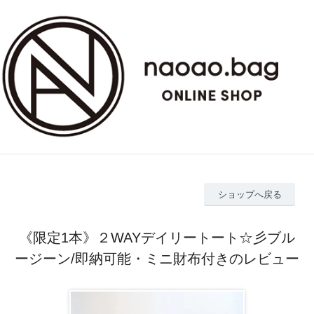
ショップへ戻る
《限定1本》２WAYデイリートート☆彡ブル
ージーン/即納可能・ミニ財布付きのレビュー