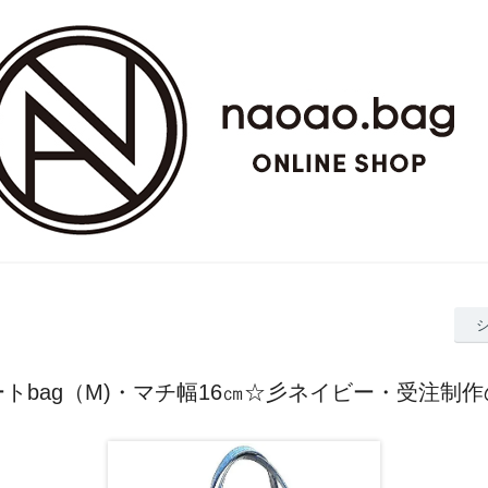
トbag（M)・マチ幅16㎝☆彡ネイビー・受注制