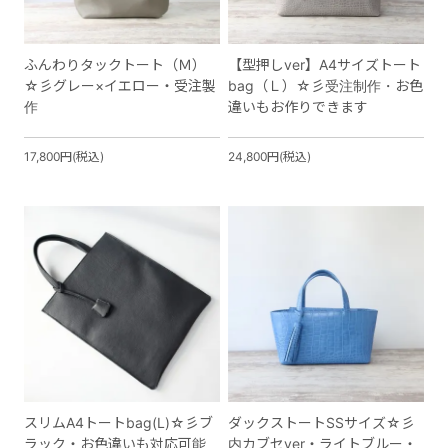
ふんわりタックトート（Ｍ）
【型押しver】A4サイズトート
☆彡グレー×イエロー・受注製
bag（Ｌ）☆彡受注制作・お色
作
違いもお作りできます
17,800円(税込)
24,800円(税込)
スリムA4トートbag(L)☆彡ブ
ダックストートSSサイズ☆彡
ラック・お色違いも対応可能
内カブセver・ライトブルー・